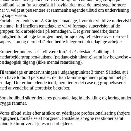
botilbud, samt fra sengeafsnit i psykiatrien med de mest syge borgere
har vi valgt at præsentere et sammenhængende tilbud om undervisning
og supervision.
Forløbet er tænkt som 2-3 årlige temadage, hvor der vil blive undervist 
et emne. Ind imellem temadagene vil vi foretage supervision af de
grupper, folk arbejdede i på temadagen. Det giver medarbejderne
mulighed for at tage læringen med, bruge den, reflektere over den ved
supervision og dermed få den bedre integreret i det daglige arbejde.
Emner der undervises i vil være forråelse/selvskade/splitting af
medarbejdergruppen/autisme (pædagogisk tilgang) samt lav begavelse 
pædagogisk tilgang (ikke mental retardering).
Til temadage er undervisningen i udgangspunktet 3 timer. Således, at i
kan have to hold personaler, der kan komme igennem programmet på
en dag. Der er indledende teori, herefter er det case og gruppebaseret
med anvendelse af teoretiske begreber.
Som botilbud sikrer det jeres personale faglig udvikling og læring unde
trygge rammer.
Vores tilbud stiler efter at sikre en yderligere professionalisering (højere
faglighed), forståelse af borgeren, forståelse af egne reaktioner samt
mindske turnover af jeres medarbejdere.