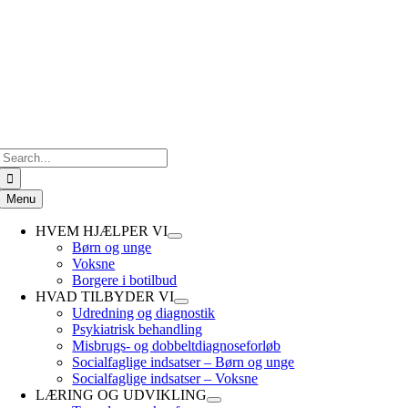
Skip
to
content
Search
for:
Menu
HVEM HJÆLPER VI
Børn og unge
Voksne
Borgere i botilbud
HVAD TILBYDER VI
Udredning og diagnostik
Psykiatrisk behandling
Misbrugs- og dobbeltdiagnoseforløb
Socialfaglige indsatser – Børn og unge
Socialfaglige indsatser – Voksne
LÆRING OG UDVIKLING