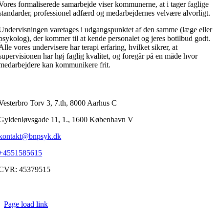
Vores formaliserede samarbejde viser kommunerne, at i tager faglige
standarder, professionel adfærd og medarbejdernes velvære alvorligt.
Undervisningen varetages i udgangspunktet af den samme (læge eller
psykolog), der kommer til at kende personalet og jeres botilbud godt.
Alle vores undervisere har terapi erfaring, hvilket sikrer, at
supervisionen har høj faglig kvalitet, og foregår på en måde hvor
medarbejdere kan kommunikere frit.
Borgernær Psykiatri:
Vesterbro Torv 3, 7.th, 8000 Aarhus C
Gyldenløvsgade 11, 1., 1600 København V
kontakt@bnpsyk.dk
+4551585615
CVR: 45379515
©
2026 Arvel – Borgernær Psykiatri.
All rights reserved. |
Cookiepolitik | Privatlivspolitik
Page load link
Go