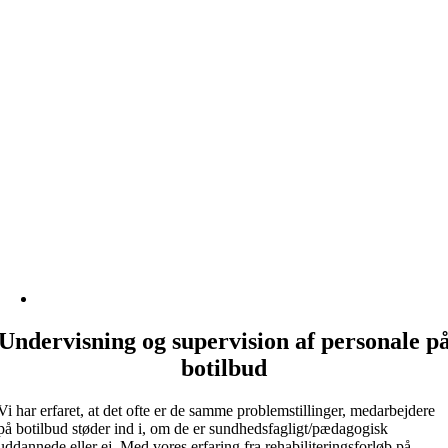
Undervisning og supervision af personale p
botilbud
Vi har erfaret, at det ofte er de samme problemstillinger, medarbejdere
på botilbud støder ind i, om de er sundhedsfagligt/pædagogisk
uddannede eller ej. Med vores erfaring fra rehabiliteringsforløb på